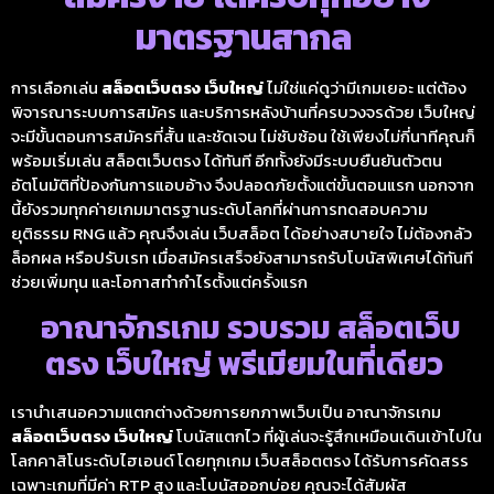
มาตรฐานสากล
การเลือกเล่น
สล็อตเว็บตรง เว็บใหญ่
ไม่ใช่แค่ดูว่ามีเกมเยอะ แต่ต้อง
พิจารณาระบบการสมัคร และบริการหลังบ้านที่ครบวงจรด้วย เว็บใหญ่
จะมีขั้นตอนการสมัครที่สั้น และชัดเจน ไม่ซับซ้อน ใช้เพียงไม่กี่นาทีคุณก็
พร้อมเริ่มเล่น
สล็อตเว็บตรง
ได้ทันที อีกทั้งยังมีระบบยืนยันตัวตน
อัตโนมัติที่ป้องกันการแอบอ้าง จึงปลอดภัยตั้งแต่ขั้นตอนแรก นอกจาก
นี้ยังรวมทุกค่ายเกมมาตรฐานระดับโลกที่ผ่านการทดสอบความ
ยุติธรรม
RNG
แล้ว คุณจึงเล่น
เว็บสล็อต
ได้อย่างสบายใจ ไม่ต้องกลัว
ล็อกผล หรือปรับเรท เมื่อสมัครเสร็จยังสามารถรับโบนัสพิเศษได้ทันที
ช่วยเพิ่มทุน และโอกาสทำกำไรตั้งแต่ครั้งแรก
อาณาจักรเกม
รวบรวม
สล็อตเว็บ
ตรง เว็บใหญ่
พรีเมียมในที่เดียว
เรานำเสนอความแตกต่างด้วยการยกภาพเว็บเป็น
อาณาจักรเกม
สล็อตเว็บตรง เว็บใหญ่
โบนัสแตกไว
ที่ผู้เล่นจะรู้สึกเหมือนเดินเข้าไปใน
โลกคาสิโนระดับไฮเอนด์ โดยทุกเกม
เว็บสล็อตตรง
ได้รับการคัดสรร
เฉพาะเกมที่มีค่า
RTP
สูง และโบนัสออกบ่อย คุณจะได้สัมผัส